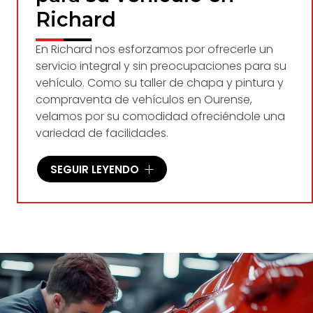
Richard
En Richard nos esforzamos por ofrecerle un
servicio integral y sin preocupaciones para su
vehículo. Como su taller de chapa y pintura y
compraventa de vehículos en Ourense,
velamos por su comodidad ofreciéndole una
variedad de facilidades.
Trabajamos con todas las aseguradoras
SEGUIR LEYENDO
Ofrecemos vehículo de cortesía
Tenemos servicio de recogida a domicilio
Ofrecemos garantía en reparaciones
Llevamos a cabo la venta de vehículos a